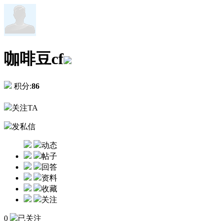
咖啡豆cf
积分:
86
关注TA
发私信
动态
帖子
回答
资料
收藏
关注
0
已关注