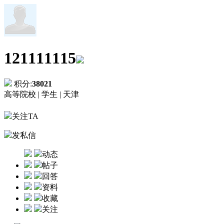
121111115
积分:
38021
高等院校 |
学生 |
天津
关注TA
发私信
动态
帖子
回答
资料
收藏
关注