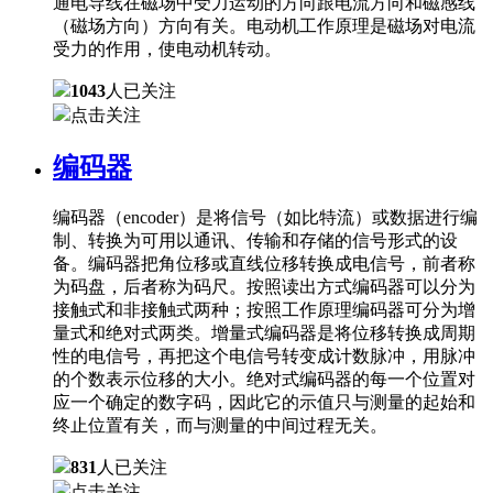
通电导线在磁场中受力运动的方向跟电流方向和磁感线
（磁场方向）方向有关。电动机工作原理是磁场对电流
受力的作用，使电动机转动。
1043
人已关注
点击关注
编码器
编码器（encoder）是将信号（如比特流）或数据进行编
制、转换为可用以通讯、传输和存储的信号形式的设
备。编码器把角位移或直线位移转换成电信号，前者称
为码盘，后者称为码尺。按照读出方式编码器可以分为
接触式和非接触式两种；按照工作原理编码器可分为增
量式和绝对式两类。增量式编码器是将位移转换成周期
性的电信号，再把这个电信号转变成计数脉冲，用脉冲
的个数表示位移的大小。绝对式编码器的每一个位置对
应一个确定的数字码，因此它的示值只与测量的起始和
终止位置有关，而与测量的中间过程无关。
831
人已关注
点击关注