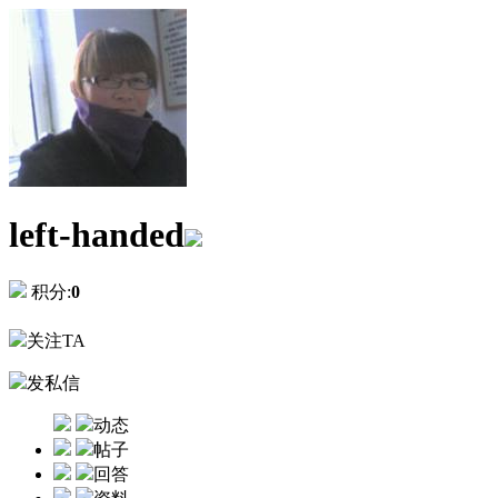
left-handed
积分:
0
关注TA
发私信
动态
帖子
回答