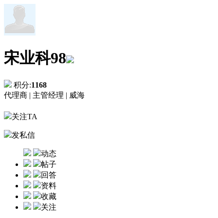
宋业科98
积分:
1168
代理商 |
主管经理 |
威海
关注TA
发私信
动态
帖子
回答
资料
收藏
关注