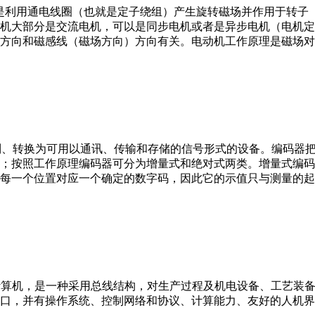
。它是利用通电线圈（也就是定子绕组）产生旋转磁场并作用于转
机大部分是交流电机，可以是同步电机或者是异步电机（电机定
方向和磁感线（磁场方向）方向有关。电动机工作原理是磁场对
行编制、转换为可用以通讯、传输和存储的信号形式的设备。编码
；按照工作原理编码器可分为增量式和绝对式两类。增量式编码
每一个位置对应一个确定的数字码，因此它的示值只与测量的起
er，IPC）即工业控制计算机，是一种采用总线结构，对生产过程及机电
接口，并有操作系统、控制网络和协议、计算能力、友好的人机