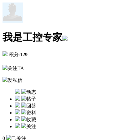
我是工控专家
积分:
129
关注TA
发私信
动态
帖子
回答
资料
收藏
关注
0
已关注