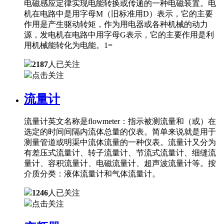
电磁感应定律实现电能转换或传递的一种电磁装置。电
机在电路中是用字母M（旧标准用D）表示，它的主要
作用是产生驱动转矩，作为用电器或各种机械的动力
源，发电机在电路中用字母G表示，它的主要作用是利
用机械能转化为电能。1=
2187
人已关注
点击关注
流量计
流量计英文名称是flowmeter：指示被测流量和（或）在
选定的时间间隔内流体总量的仪表。简单来说就是用于
测量管道或明渠中流体流量的一种仪表。流量计又分为
有差压式流量计、转子流量计、节流式流量计、细缝流
量计、容积流量计、电磁流量计、超声波流量计等。按
介质分类：液体流量计和气体流量计。
1246
人已关注
点击关注