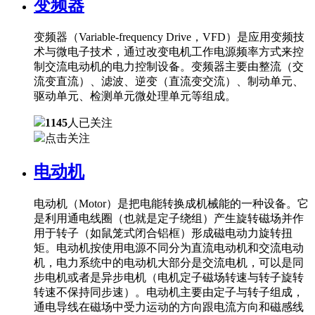
变频器
变频器（Variable-frequency Drive，VFD）是应用变频技
术与微电子技术，通过改变电机工作电源频率方式来控
制交流电动机的电力控制设备。变频器主要由整流（交
流变直流）、滤波、逆变（直流变交流）、制动单元、
驱动单元、检测单元微处理单元等组成。
1145
人已关注
点击关注
电动机
电动机（Motor）是把电能转换成机械能的一种设备。它
是利用通电线圈（也就是定子绕组）产生旋转磁场并作
用于转子（如鼠笼式闭合铝框）形成磁电动力旋转扭
矩。电动机按使用电源不同分为直流电动机和交流电动
机，电力系统中的电动机大部分是交流电机，可以是同
步电机或者是异步电机（电机定子磁场转速与转子旋转
转速不保持同步速）。电动机主要由定子与转子组成，
通电导线在磁场中受力运动的方向跟电流方向和磁感线