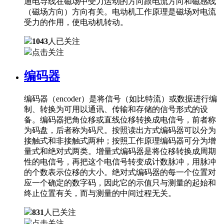
通电导线在磁场中受力运动的方向跟电流方向和磁感线
（磁场方向）方向有关。电动机工作原理是磁场对电流
受力的作用，使电动机转动。
1043
人已关注
点击关注
编码器
编码器（encoder）是将信号（如比特流）或数据进行编
制、转换为可用以通讯、传输和存储的信号形式的设
备。编码器把角位移或直线位移转换成电信号，前者称
为码盘，后者称为码尺。按照读出方式编码器可以分为
接触式和非接触式两种；按照工作原理编码器可分为增
量式和绝对式两类。增量式编码器是将位移转换成周期
性的电信号，再把这个电信号转变成计数脉冲，用脉冲
的个数表示位移的大小。绝对式编码器的每一个位置对
应一个确定的数字码，因此它的示值只与测量的起始和
终止位置有关，而与测量的中间过程无关。
831
人已关注
点击关注