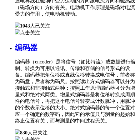
通电导线在磁场中受力运动的方向跟电流方向和磁感线
（磁场方向）方向有关。电动机工作原理是磁场对电流
受力的作用，使电动机转动。
1043
人已关注
点击关注
编码器
编码器（encoder）是将信号（如比特流）或数据进行编
制、转换为可用以通讯、传输和存储的信号形式的设
备。编码器把角位移或直线位移转换成电信号，前者称
为码盘，后者称为码尺。按照读出方式编码器可以分为
接触式和非接触式两种；按照工作原理编码器可分为增
量式和绝对式两类。增量式编码器是将位移转换成周期
性的电信号，再把这个电信号转变成计数脉冲，用脉冲
的个数表示位移的大小。绝对式编码器的每一个位置对
应一个确定的数字码，因此它的示值只与测量的起始和
终止位置有关，而与测量的中间过程无关。
830
人已关注
点击关注