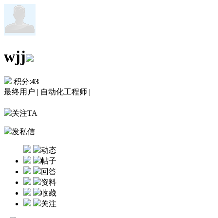
wjj
积分:
43
最终用户 |
自动化工程师 |
关注TA
发私信
动态
帖子
回答
资料
收藏
关注