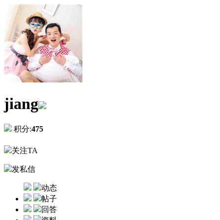
jiang
积分:
475
关注TA
发私信
动态
帖子
回答