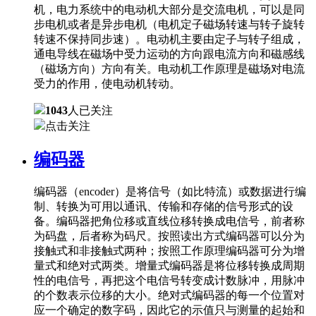
机，电力系统中的电动机大部分是交流电机，可以是同
步电机或者是异步电机（电机定子磁场转速与转子旋转
转速不保持同步速）。电动机主要由定子与转子组成，
通电导线在磁场中受力运动的方向跟电流方向和磁感线
（磁场方向）方向有关。电动机工作原理是磁场对电流
受力的作用，使电动机转动。
1043
人已关注
点击关注
编码器
编码器（encoder）是将信号（如比特流）或数据进行编
制、转换为可用以通讯、传输和存储的信号形式的设
备。编码器把角位移或直线位移转换成电信号，前者称
为码盘，后者称为码尺。按照读出方式编码器可以分为
接触式和非接触式两种；按照工作原理编码器可分为增
量式和绝对式两类。增量式编码器是将位移转换成周期
性的电信号，再把这个电信号转变成计数脉冲，用脉冲
的个数表示位移的大小。绝对式编码器的每一个位置对
应一个确定的数字码，因此它的示值只与测量的起始和