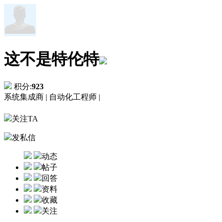
这不是特伦特
积分:
923
系统集成商 |
自动化工程师 |
关注TA
发私信
动态
帖子
回答
资料
收藏
关注