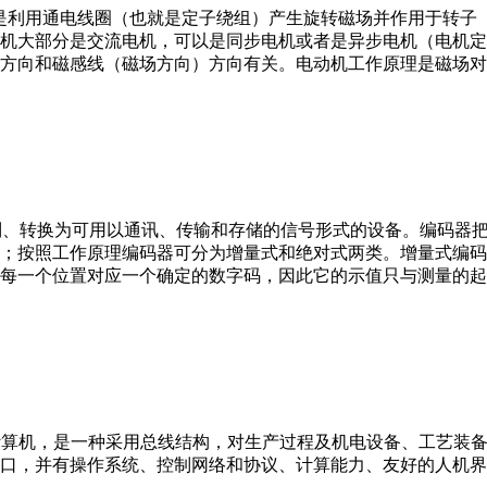
。它是利用通电线圈（也就是定子绕组）产生旋转磁场并作用于转
机大部分是交流电机，可以是同步电机或者是异步电机（电机定
方向和磁感线（磁场方向）方向有关。电动机工作原理是磁场对
行编制、转换为可用以通讯、传输和存储的信号形式的设备。编码
；按照工作原理编码器可分为增量式和绝对式两类。增量式编码
每一个位置对应一个确定的数字码，因此它的示值只与测量的起
er，IPC）即工业控制计算机，是一种采用总线结构，对生产过程及机电
接口，并有操作系统、控制网络和协议、计算能力、友好的人机