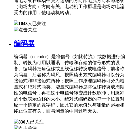
通电导线在磁场中受力运动的方向跟电流方向和磁感线
（磁场方向）方向有关。电动机工作原理是磁场对电流
受力的作用，使电动机转动。
1043
人已关注
点击关注
编码器
编码器（encoder）是将信号（如比特流）或数据进行编
制、转换为可用以通讯、传输和存储的信号形式的设
备。编码器把角位移或直线位移转换成电信号，前者称
为码盘，后者称为码尺。按照读出方式编码器可以分为
接触式和非接触式两种；按照工作原理编码器可分为增
量式和绝对式两类。增量式编码器是将位移转换成周期
性的电信号，再把这个电信号转变成计数脉冲，用脉冲
的个数表示位移的大小。绝对式编码器的每一个位置对
应一个确定的数字码，因此它的示值只与测量的起始和
终止位置有关，而与测量的中间过程无关。
830
人已关注
点击关注