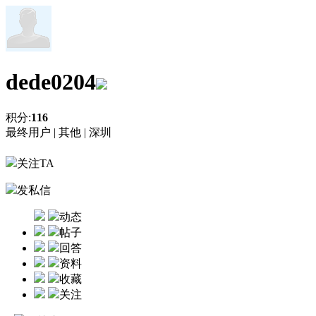
dede0204
积分:
116
最终用户 |
其他 |
深圳
关注TA
发私信
动态
帖子
回答
资料
收藏
关注