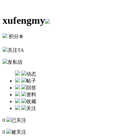
xufengmy
积分:
0
关注TA
发私信
动态
帖子
回答
资料
收藏
关注
0
已关注
0
被关注