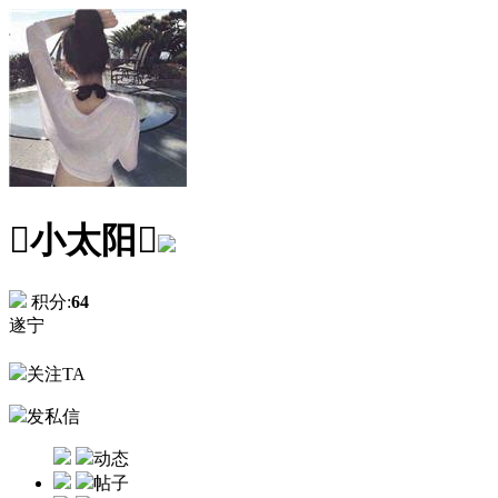
小太阳
积分:
64
遂宁
关注TA
发私信
动态
帖子