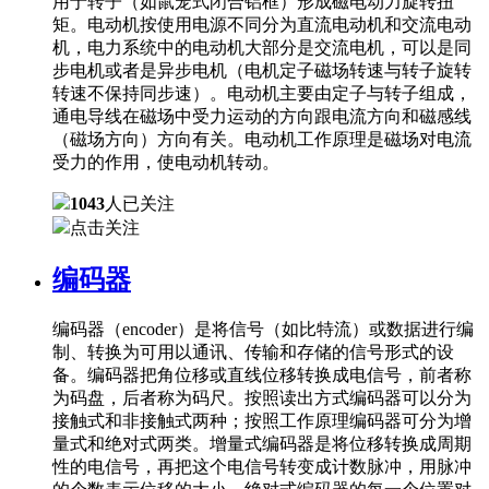
用于转子（如鼠笼式闭合铝框）形成磁电动力旋转扭
矩。电动机按使用电源不同分为直流电动机和交流电动
机，电力系统中的电动机大部分是交流电机，可以是同
步电机或者是异步电机（电机定子磁场转速与转子旋转
转速不保持同步速）。电动机主要由定子与转子组成，
通电导线在磁场中受力运动的方向跟电流方向和磁感线
（磁场方向）方向有关。电动机工作原理是磁场对电流
受力的作用，使电动机转动。
1043
人已关注
点击关注
编码器
编码器（encoder）是将信号（如比特流）或数据进行编
制、转换为可用以通讯、传输和存储的信号形式的设
备。编码器把角位移或直线位移转换成电信号，前者称
为码盘，后者称为码尺。按照读出方式编码器可以分为
接触式和非接触式两种；按照工作原理编码器可分为增
量式和绝对式两类。增量式编码器是将位移转换成周期
性的电信号，再把这个电信号转变成计数脉冲，用脉冲