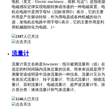
电机（英文：Electric machinery，俗称 马达”）是指依据
电磁感应定律实现电能转换或传递的一种电磁装置。电
机在电路中是用字母M（旧标准用D）表示，它的主要
作用是产生驱动转矩，作为用电器或各种机械的动力
源，发电机在电路中用字母G表示，它的主要作用是利
用机械能转化为电能。1=
2187
人已关注
点击关注
流量计
流量计英文名称是flowmeter：指示被测流量和（或）在
选定的时间间隔内流体总量的仪表。简单来说就是用于
测量管道或明渠中流体流量的一种仪表。流量计又分为
有差压式流量计、转子流量计、节流式流量计、细缝流
量计、容积流量计、电磁流量计、超声波流量计等。按
介质分类：液体流量计和气体流量计。
1246
人已关注
点击关注