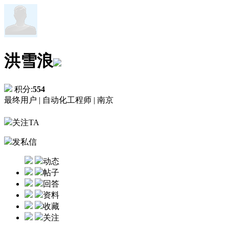
洪雪浪
积分:
554
最终用户 |
自动化工程师 |
南京
关注TA
发私信
动态
帖子
回答
资料
收藏
关注