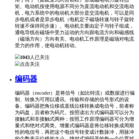
矩。电动机按使用电源不同分为直流电动机和交流电动
机，电力系统中的电动机大部分是交流电机，可以是同
步电机或者是异步电机（电机定子磁场转速与转子旋转
转速不保持同步速）。电动机主要由定子与转子组成，
通电导线在磁场中受力运动的方向跟电流方向和磁感线
（磁场方向）方向有关。电动机工作原理是磁场对电流
受力的作用，使电动机转动。
1043
人已关注
点击关注
编码器
编码器（encoder）是将信号（如比特流）或数据进行编
制、转换为可用以通讯、传输和存储的信号形式的设
备。编码器把角位移或直线位移转换成电信号，前者称
为码盘，后者称为码尺。按照读出方式编码器可以分为
接触式和非接触式两种；按照工作原理编码器可分为增
量式和绝对式两类。增量式编码器是将位移转换成周期
性的电信号，再把这个电信号转变成计数脉冲，用脉冲
的个数表示位移的大小。绝对式编码器的每一个位置对