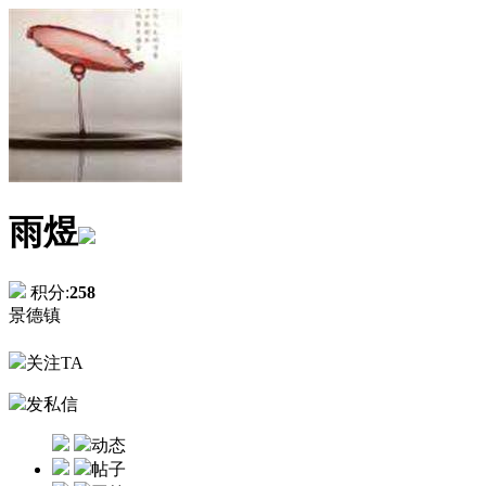
雨煜
积分:
258
景德镇
关注TA
发私信
动态
帖子