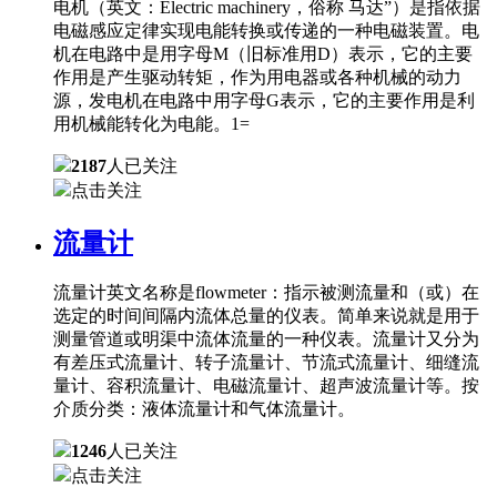
电机（英文：Electric machinery，俗称 马达”）是指依据
电磁感应定律实现电能转换或传递的一种电磁装置。电
机在电路中是用字母M（旧标准用D）表示，它的主要
作用是产生驱动转矩，作为用电器或各种机械的动力
源，发电机在电路中用字母G表示，它的主要作用是利
用机械能转化为电能。1=
2187
人已关注
点击关注
流量计
流量计英文名称是flowmeter：指示被测流量和（或）在
选定的时间间隔内流体总量的仪表。简单来说就是用于
测量管道或明渠中流体流量的一种仪表。流量计又分为
有差压式流量计、转子流量计、节流式流量计、细缝流
量计、容积流量计、电磁流量计、超声波流量计等。按
介质分类：液体流量计和气体流量计。
1246
人已关注
点击关注