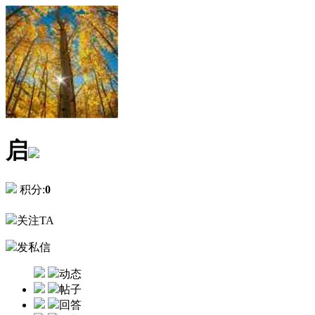
启
积分:
0
关注TA
发私信
动态
帖子
回答