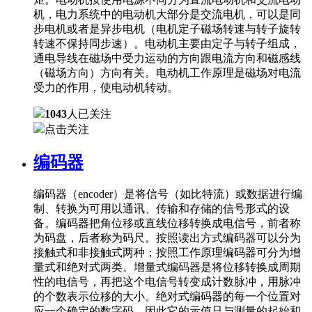
机，电力系统中的电动机大部分是交流电机，可以是同
步电机或者是异步电机（电机定子磁场转速与转子旋转
转速不保持同步速）。电动机主要由定子与转子组成，
通电导线在磁场中受力运动的方向跟电流方向和磁感线
（磁场方向）方向有关。电动机工作原理是磁场对电流
受力的作用，使电动机转动。
1043
人已关注
点击关注
编码器
编码器（encoder）是将信号（如比特流）或数据进行编
制、转换为可用以通讯、传输和存储的信号形式的设
备。编码器把角位移或直线位移转换成电信号，前者称
为码盘，后者称为码尺。按照读出方式编码器可以分为
接触式和非接触式两种；按照工作原理编码器可分为增
量式和绝对式两类。增量式编码器是将位移转换成周期
性的电信号，再把这个电信号转变成计数脉冲，用脉冲
的个数表示位移的大小。绝对式编码器的每一个位置对
应一个确定的数字码，因此它的示值只与测量的起始和