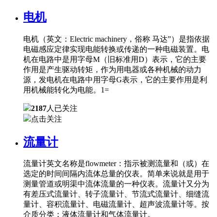
电机
电机（英文：Electric machinery，俗称 马达”）是指依据
电磁感应定律实现电能转换或传递的一种电磁装置。电
机在电路中是用字母M（旧标准用D）表示，它的主要
作用是产生驱动转矩，作为用电器或各种机械的动力
源，发电机在电路中用字母G表示，它的主要作用是利
用机械能转化为电能。1=
2187
人已关注
点击关注
流量计
流量计英文名称是flowmeter：指示被测流量和（或）在
选定的时间间隔内流体总量的仪表。简单来说就是用于
测量管道或明渠中流体流量的一种仪表。流量计又分为
有差压式流量计、转子流量计、节流式流量计、细缝流
量计、容积流量计、电磁流量计、超声波流量计等。按
介质分类：液体流量计和气体流量计。