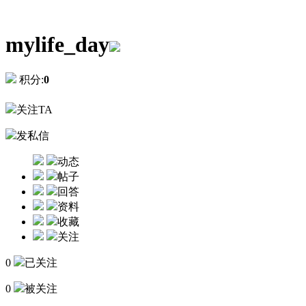
mylife_day
积分:
0
关注TA
发私信
动态
帖子
回答
资料
收藏
关注
0
已关注
0
被关注