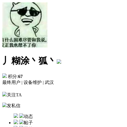
丿糊涂丶狐丶
积分:
67
最终用户 |
设备维护 |
武汉
关注TA
发私信
动态
帖子