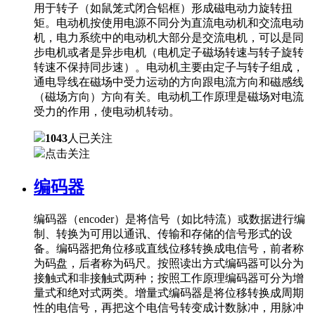
用于转子（如鼠笼式闭合铝框）形成磁电动力旋转扭
矩。电动机按使用电源不同分为直流电动机和交流电动
机，电力系统中的电动机大部分是交流电机，可以是同
步电机或者是异步电机（电机定子磁场转速与转子旋转
转速不保持同步速）。电动机主要由定子与转子组成，
通电导线在磁场中受力运动的方向跟电流方向和磁感线
（磁场方向）方向有关。电动机工作原理是磁场对电流
受力的作用，使电动机转动。
1043
人已关注
点击关注
编码器
编码器（encoder）是将信号（如比特流）或数据进行编
制、转换为可用以通讯、传输和存储的信号形式的设
备。编码器把角位移或直线位移转换成电信号，前者称
为码盘，后者称为码尺。按照读出方式编码器可以分为
接触式和非接触式两种；按照工作原理编码器可分为增
量式和绝对式两类。增量式编码器是将位移转换成周期
性的电信号，再把这个电信号转变成计数脉冲，用脉冲