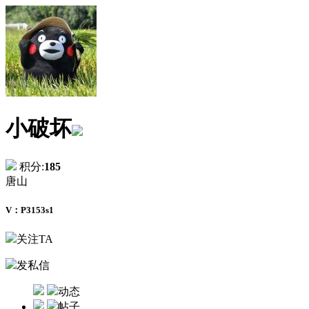
小破坏
积分:
185
唐山
V：P3153s1
关注TA
发私信
动态
帖子