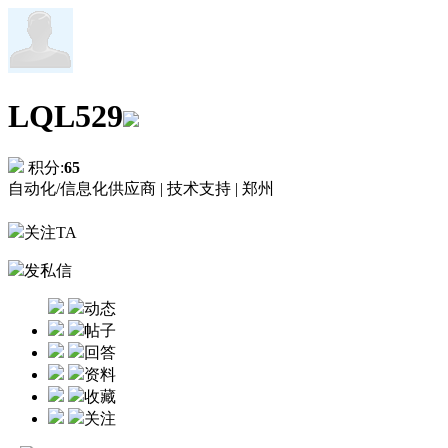
LQL529
积分:
65
自动化/信息化供应商 |
技术支持 |
郑州
关注TA
发私信
动态
帖子
回答
资料
收藏
关注