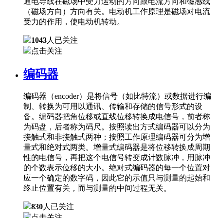
通电导线在磁场中受力运动的方向跟电流方向和磁感线
（磁场方向）方向有关。电动机工作原理是磁场对电流
受力的作用，使电动机转动。
1043
人已关注
点击关注
编码器
编码器（encoder）是将信号（如比特流）或数据进行编
制、转换为可用以通讯、传输和存储的信号形式的设
备。编码器把角位移或直线位移转换成电信号，前者称
为码盘，后者称为码尺。按照读出方式编码器可以分为
接触式和非接触式两种；按照工作原理编码器可分为增
量式和绝对式两类。增量式编码器是将位移转换成周期
性的电信号，再把这个电信号转变成计数脉冲，用脉冲
的个数表示位移的大小。绝对式编码器的每一个位置对
应一个确定的数字码，因此它的示值只与测量的起始和
终止位置有关，而与测量的中间过程无关。
830
人已关注
点击关注