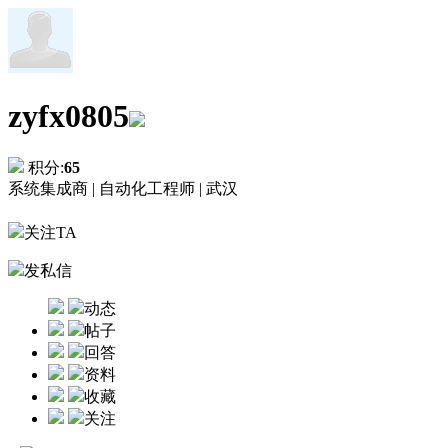
zyfx0805
积分:
65
系统集成商 |
自动化工程师 |
武汉
关注TA
发私信
动态
帖子
回答
资料
收藏
关注