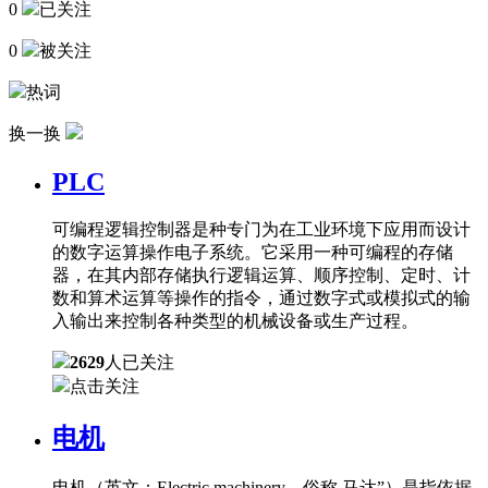
0
已关注
0
被关注
热词
换一换
PLC
可编程逻辑控制器是种专门为在工业环境下应用而设计
的数字运算操作电子系统。它采用一种可编程的存储
器，在其内部存储执行逻辑运算、顺序控制、定时、计
数和算术运算等操作的指令，通过数字式或模拟式的输
入输出来控制各种类型的机械设备或生产过程。
2629
人已关注
点击关注
电机
电机（英文：Electric machinery，俗称 马达”）是指依据