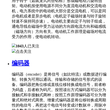
用于转子（如鼠笼式闭合铝框）形成磁电动力旋转扭
矩。电动机按使用电源不同分为直流电动机和交流电动
机，电力系统中的电动机大部分是交流电机，可以是同
步电机或者是异步电机（电机定子磁场转速与转子旋转
转速不保持同步速）。电动机主要由定子与转子组成，
通电导线在磁场中受力运动的方向跟电流方向和磁感线
（磁场方向）方向有关。电动机工作原理是磁场对电流
受力的作用，使电动机转动。
1043
人已关注
点击关注
编码器
编码器（encoder）是将信号（如比特流）或数据进行编
制、转换为可用以通讯、传输和存储的信号形式的设
备。编码器把角位移或直线位移转换成电信号，前者称
为码盘，后者称为码尺。按照读出方式编码器可以分为
接触式和非接触式两种；按照工作原理编码器可分为增
量式和绝对式两类。增量式编码器是将位移转换成周期
性的电信号，再把这个电信号转变成计数脉冲，用脉冲