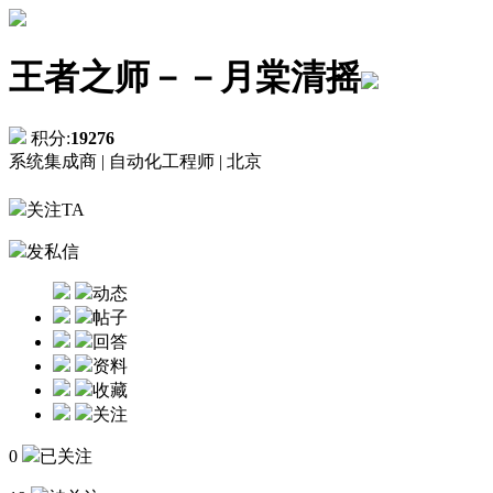
王者之师－－月棠清摇
积分:
19276
系统集成商 |
自动化工程师 |
北京
关注TA
发私信
动态
帖子
回答
资料
收藏
关注
0
已关注