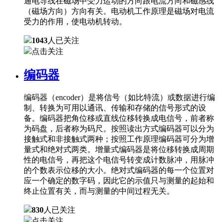
通电导线在磁场中受力运动的方向跟电流方向和磁感线
（磁场方向）方向有关。电动机工作原理是磁场对电流
受力的作用，使电动机转动。
1043
人已关注
点击关注
编码器
编码器（encoder）是将信号（如比特流）或数据进行编
制、转换为可用以通讯、传输和存储的信号形式的设
备。编码器把角位移或直线位移转换成电信号，前者称
为码盘，后者称为码尺。按照读出方式编码器可以分为
接触式和非接触式两种；按照工作原理编码器可分为增
量式和绝对式两类。增量式编码器是将位移转换成周期
性的电信号，再把这个电信号转变成计数脉冲，用脉冲
的个数表示位移的大小。绝对式编码器的每一个位置对
应一个确定的数字码，因此它的示值只与测量的起始和
终止位置有关，而与测量的中间过程无关。
830
人已关注
点击关注