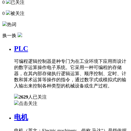
0
已关注
0
被关注
热词
换一换
PLC
可编程逻辑控制器是种专门为在工业环境下应用而设计
的数字运算操作电子系统。它采用一种可编程的存储
器，在其内部存储执行逻辑运算、顺序控制、定时、计
数和算术运算等操作的指令，通过数字式或模拟式的输
入输出来控制各种类型的机械设备或生产过程。
2629
人已关注
点击关注
电机
电机（英文：Electric machinery，俗称 马达”）是指依据