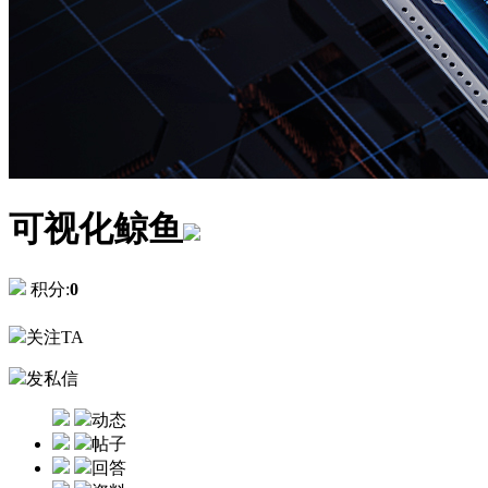
可视化鲸鱼
积分:
0
关注TA
发私信
动态
帖子
回答