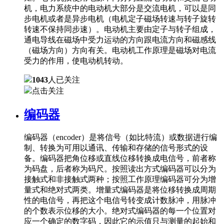
机，电力系统中的电动机大部分是交流电机，可以是同
步电机或者是异步电机（电机定子磁场转速与转子旋转
转速不保持同步速）。电动机主要由定子与转子组成，
通电导线在磁场中受力运动的方向跟电流方向和磁感线
（磁场方向）方向有关。电动机工作原理是磁场对电流
受力的作用，使电动机转动。
1043
人已关注
点击关注
编码器
编码器（encoder）是将信号（如比特流）或数据进行编
制、转换为可用以通讯、传输和存储的信号形式的设
备。编码器把角位移或直线位移转换成电信号，前者称
为码盘，后者称为码尺。按照读出方式编码器可以分为
接触式和非接触式两种；按照工作原理编码器可分为增
量式和绝对式两类。增量式编码器是将位移转换成周期
性的电信号，再把这个电信号转变成计数脉冲，用脉冲
的个数表示位移的大小。绝对式编码器的每一个位置对
应一个确定的数字码，因此它的示值只与测量的起始和