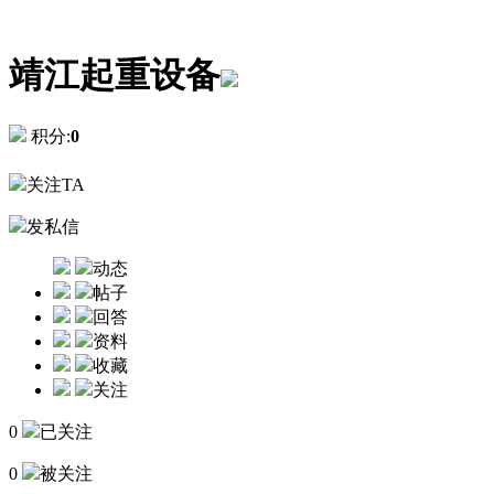
靖江起重设备
积分:
0
关注TA
发私信
动态
帖子
回答
资料
收藏
关注
0
已关注
0
被关注