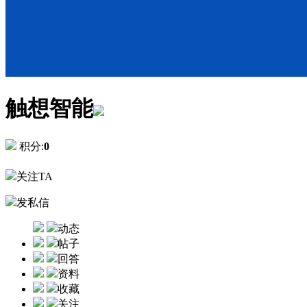
触想智能
积分:
0
关注TA
发私信
动态
帖子
回答
资料
收藏
关注