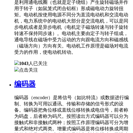
是利用通电线圈（也就是定子绕组）产生旋转磁场并作
用于转子（如鼠笼式闭合铝框）形成磁电动力旋转扭
矩。电动机按使用电源不同分为直流电动机和交流电动
机，电力系统中的电动机大部分是交流电机，可以是同
步电机或者是异步电机（电机定子磁场转速与转子旋转
转速不保持同步速）。电动机主要由定子与转子组成，
通电导线在磁场中受力运动的方向跟电流方向和磁感线
（磁场方向）方向有关。电动机工作原理是磁场对电流
受力的作用，使电动机转动。
1043
人已关注
点击关注
编码器
编码器（encoder）是将信号（如比特流）或数据进行编
制、转换为可用以通讯、传输和存储的信号形式的设
备。编码器把角位移或直线位移转换成电信号，前者称
为码盘，后者称为码尺。按照读出方式编码器可以分为
接触式和非接触式两种；按照工作原理编码器可分为增
量式和绝对式两类。增量式编码器是将位移转换成周期