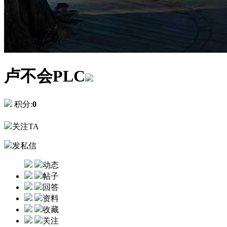
卢不会PLC
积分:
0
关注TA
发私信
动态
帖子
回答
资料
收藏
关注