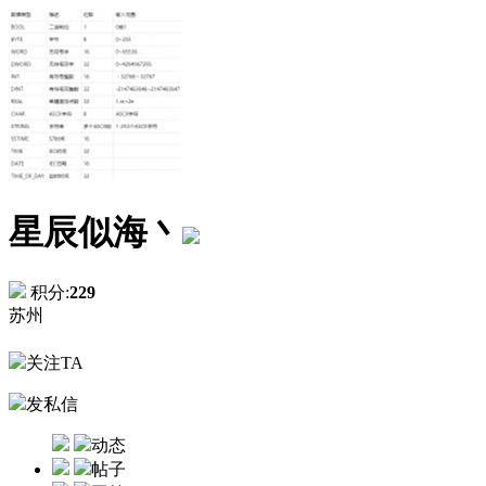
星辰似海丶
积分:
229
苏州
关注TA
发私信
动态
帖子