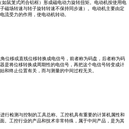
子（如鼠笼式闭合铝框）形成磁电动力旋转扭矩。电动机按使用电
子磁场转速与转子旋转转速不保持同步速）。电动机主要由定
电流受力的作用，使电动机转动。
器把角位移或直线位移转换成电信号，前者称为码盘，后者称为码
器是将位移转换成周期性的电信号，再把这个电信号转变成计
始和终止位置有关，而与测量的中间过程无关。
设备、工艺装备进行检测与控制的工具总称。工控机具有重要的计算机属性和
界面。工控行业的产品和技术非常特殊，属于中间产品，是为其