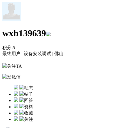
wxb139639
积分:
5
最终用户 |
设备安装调试 |
佛山
关注TA
发私信
动态
帖子
回答
资料
收藏
关注