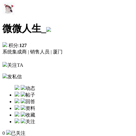
微微人生_
积分:
127
系统集成商 |
销售人员 |
厦门
关注TA
发私信
动态
帖子
回答
资料
收藏
关注
0
已关注