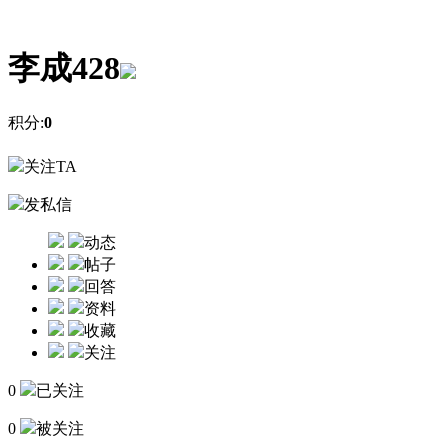
李成428
积分:
0
关注TA
发私信
动态
帖子
回答
资料
收藏
关注
0
已关注
0
被关注