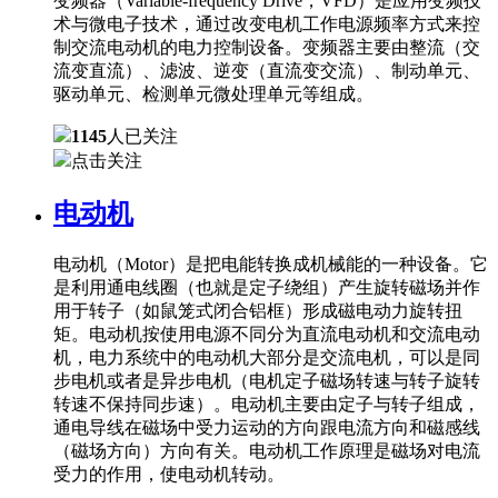
变频器（Variable-frequency Drive，VFD）是应用变频技
术与微电子技术，通过改变电机工作电源频率方式来控
制交流电动机的电力控制设备。变频器主要由整流（交
流变直流）、滤波、逆变（直流变交流）、制动单元、
驱动单元、检测单元微处理单元等组成。
1145
人已关注
点击关注
电动机
电动机（Motor）是把电能转换成机械能的一种设备。它
是利用通电线圈（也就是定子绕组）产生旋转磁场并作
用于转子（如鼠笼式闭合铝框）形成磁电动力旋转扭
矩。电动机按使用电源不同分为直流电动机和交流电动
机，电力系统中的电动机大部分是交流电机，可以是同
步电机或者是异步电机（电机定子磁场转速与转子旋转
转速不保持同步速）。电动机主要由定子与转子组成，
通电导线在磁场中受力运动的方向跟电流方向和磁感线
（磁场方向）方向有关。电动机工作原理是磁场对电流
受力的作用，使电动机转动。