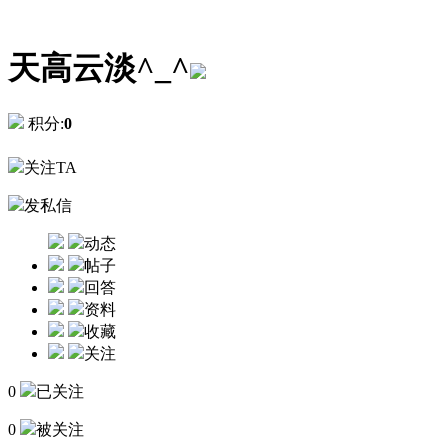
天高云淡^_^
积分:
0
关注TA
发私信
动态
帖子
回答
资料
收藏
关注
0
已关注
0
被关注