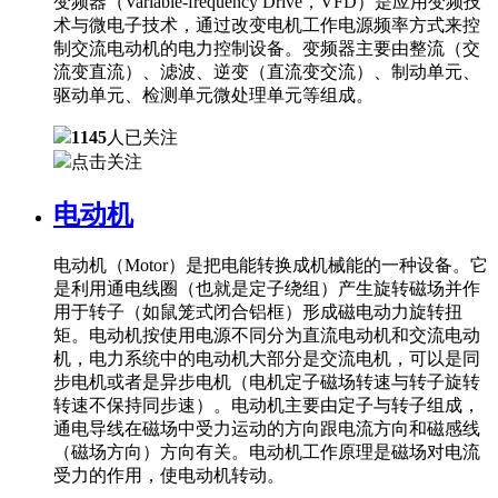
变频器（Variable-frequency Drive，VFD）是应用变频技
术与微电子技术，通过改变电机工作电源频率方式来控
制交流电动机的电力控制设备。变频器主要由整流（交
流变直流）、滤波、逆变（直流变交流）、制动单元、
驱动单元、检测单元微处理单元等组成。
1145
人已关注
点击关注
电动机
电动机（Motor）是把电能转换成机械能的一种设备。它
是利用通电线圈（也就是定子绕组）产生旋转磁场并作
用于转子（如鼠笼式闭合铝框）形成磁电动力旋转扭
矩。电动机按使用电源不同分为直流电动机和交流电动
机，电力系统中的电动机大部分是交流电机，可以是同
步电机或者是异步电机（电机定子磁场转速与转子旋转
转速不保持同步速）。电动机主要由定子与转子组成，
通电导线在磁场中受力运动的方向跟电流方向和磁感线
（磁场方向）方向有关。电动机工作原理是磁场对电流
受力的作用，使电动机转动。