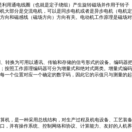
。它是利用通电线圈（也就是定子绕组）产生旋转磁场并作用于转
机大部分是交流电机，可以是同步电机或者是异步电机（电机定
方向和磁感线（磁场方向）方向有关。电动机工作原理是磁场对
行编制、转换为可用以通讯、传输和存储的信号形式的设备。编码
；按照工作原理编码器可分为增量式和绝对式两类。增量式编码
每一个位置对应一个确定的数字码，因此它的示值只与测量的起
er，IPC）即工业控制计算机，是一种采用总线结构，对生产过程及机电
接口，并有操作系统、控制网络和协议、计算能力、友好的人机