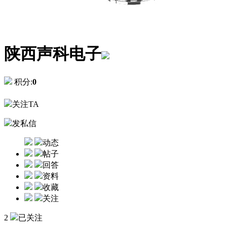
陕西声科电子
积分:
0
关注TA
发私信
动态
帖子
回答
资料
收藏
关注
2
已关注