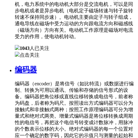
机，电力系统中的电动机大部分是交流电机，可以是同
步电机或者是异步电机（电机定子磁场转速与转子旋转
转速不保持同步速）。电动机主要由定子与转子组成，
通电导线在磁场中受力运动的方向跟电流方向和磁感线
（磁场方向）方向有关。电动机工作原理是磁场对电流
受力的作用，使电动机转动。
1043
人已关注
点击关注
编码器
编码器（encoder）是将信号（如比特流）或数据进行编
制、转换为可用以通讯、传输和存储的信号形式的设
备。编码器把角位移或直线位移转换成电信号，前者称
为码盘，后者称为码尺。按照读出方式编码器可以分为
接触式和非接触式两种；按照工作原理编码器可分为增
量式和绝对式两类。增量式编码器是将位移转换成周期
性的电信号，再把这个电信号转变成计数脉冲，用脉冲
的个数表示位移的大小。绝对式编码器的每一个位置对
应一个确定的数字码，因此它的示值只与测量的起始和