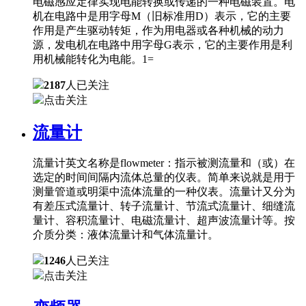
电磁感应定律实现电能转换或传递的一种电磁装置。电
机在电路中是用字母M（旧标准用D）表示，它的主要
作用是产生驱动转矩，作为用电器或各种机械的动力
源，发电机在电路中用字母G表示，它的主要作用是利
用机械能转化为电能。1=
2187
人已关注
点击关注
流量计
流量计英文名称是flowmeter：指示被测流量和（或）在
选定的时间间隔内流体总量的仪表。简单来说就是用于
测量管道或明渠中流体流量的一种仪表。流量计又分为
有差压式流量计、转子流量计、节流式流量计、细缝流
量计、容积流量计、电磁流量计、超声波流量计等。按
介质分类：液体流量计和气体流量计。
1246
人已关注
点击关注