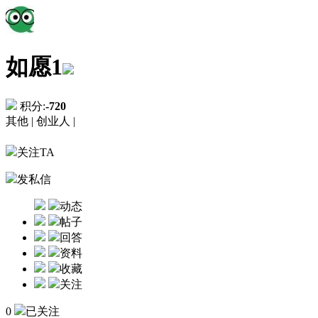
如愿1
积分:
-720
其他 |
创业人 |
关注TA
发私信
动态
帖子
回答
资料
收藏
关注
0
已关注