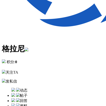
格拉尼
积分:
0
关注TA
发私信
动态
帖子
回答
资料