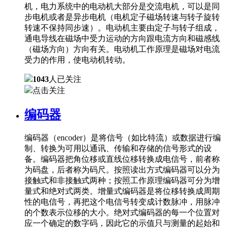
机，电力系统中的电动机大部分是交流电机，可以是同
步电机或者是异步电机（电机定子磁场转速与转子旋转
转速不保持同步速）。电动机主要由定子与转子组成，
通电导线在磁场中受力运动的方向跟电流方向和磁感线
（磁场方向）方向有关。电动机工作原理是磁场对电流
受力的作用，使电动机转动。
1043
人已关注
点击关注
编码器
编码器（encoder）是将信号（如比特流）或数据进行编
制、转换为可用以通讯、传输和存储的信号形式的设
备。编码器把角位移或直线位移转换成电信号，前者称
为码盘，后者称为码尺。按照读出方式编码器可以分为
接触式和非接触式两种；按照工作原理编码器可分为增
量式和绝对式两类。增量式编码器是将位移转换成周期
性的电信号，再把这个电信号转变成计数脉冲，用脉冲
的个数表示位移的大小。绝对式编码器的每一个位置对
应一个确定的数字码，因此它的示值只与测量的起始和