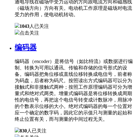
通电导线在磁场中受力运动的方向跟电流方向和磁感线
（磁场方向）方向有关。电动机工作原理是磁场对电流
受力的作用，使电动机转动。
1043
人已关注
点击关注
编码器
编码器（encoder）是将信号（如比特流）或数据进行编
制、转换为可用以通讯、传输和存储的信号形式的设
备。编码器把角位移或直线位移转换成电信号，前者称
为码盘，后者称为码尺。按照读出方式编码器可以分为
接触式和非接触式两种；按照工作原理编码器可分为增
量式和绝对式两类。增量式编码器是将位移转换成周期
性的电信号，再把这个电信号转变成计数脉冲，用脉冲
的个数表示位移的大小。绝对式编码器的每一个位置对
应一个确定的数字码，因此它的示值只与测量的起始和
终止位置有关，而与测量的中间过程无关。
830
人已关注