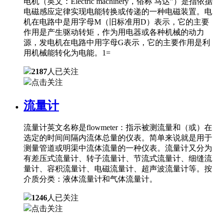
电机（英文：Electric machinery，俗称 马达”）是指依据
电磁感应定律实现电能转换或传递的一种电磁装置。电
机在电路中是用字母M（旧标准用D）表示，它的主要
作用是产生驱动转矩，作为用电器或各种机械的动力
源，发电机在电路中用字母G表示，它的主要作用是利
用机械能转化为电能。1=
2187
人已关注
点击关注
流量计
流量计英文名称是flowmeter：指示被测流量和（或）在
选定的时间间隔内流体总量的仪表。简单来说就是用于
测量管道或明渠中流体流量的一种仪表。流量计又分为
有差压式流量计、转子流量计、节流式流量计、细缝流
量计、容积流量计、电磁流量计、超声波流量计等。按
介质分类：液体流量计和气体流量计。
1246
人已关注
点击关注