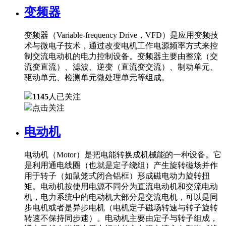
变频器
变频器（Variable-frequency Drive，VFD）是应用变频技
术与微电子技术，通过改变电机工作电源频率方式来控
制交流电动机的电力控制设备。变频器主要由整流（交
流变直流）、滤波、逆变（直流变交流）、制动单元、
驱动单元、检测单元微处理单元等组成。
1145
人已关注
点击关注
电动机
电动机（Motor）是把电能转换成机械能的一种设备。它
是利用通电线圈（也就是定子绕组）产生旋转磁场并作
用于转子（如鼠笼式闭合铝框）形成磁电动力旋转扭
矩。电动机按使用电源不同分为直流电动机和交流电动
机，电力系统中的电动机大部分是交流电机，可以是同
步电机或者是异步电机（电机定子磁场转速与转子旋转
转速不保持同步速）。电动机主要由定子与转子组成，