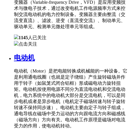
变频器（Variable-frequency Drive，VFD）是应用变频技
术与微电子技术，通过改变电机工作电源频率方式来控
制交流电动机的电力控制设备。变频器主要由整流（交
流变直流）、滤波、逆变（直流变交流）、制动单元、
驱动单元、检测单元微处理单元等组成。
1145
人已关注
点击关注
电动机
电动机（Motor）是把电能转换成机械能的一种设备。它
是利用通电线圈（也就是定子绕组）产生旋转磁场并作
用于转子（如鼠笼式闭合铝框）形成磁电动力旋转扭
矩。电动机按使用电源不同分为直流电动机和交流电动
机，电力系统中的电动机大部分是交流电机，可以是同
步电机或者是异步电机（电机定子磁场转速与转子旋转
转速不保持同步速）。电动机主要由定子与转子组成，
通电导线在磁场中受力运动的方向跟电流方向和磁感线
（磁场方向）方向有关。电动机工作原理是磁场对电流
受力的作用，使电动机转动。