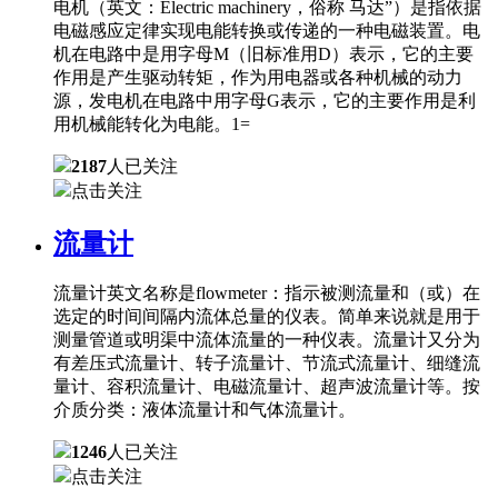
电机（英文：Electric machinery，俗称 马达”）是指依据
电磁感应定律实现电能转换或传递的一种电磁装置。电
机在电路中是用字母M（旧标准用D）表示，它的主要
作用是产生驱动转矩，作为用电器或各种机械的动力
源，发电机在电路中用字母G表示，它的主要作用是利
用机械能转化为电能。1=
2187
人已关注
点击关注
流量计
流量计英文名称是flowmeter：指示被测流量和（或）在
选定的时间间隔内流体总量的仪表。简单来说就是用于
测量管道或明渠中流体流量的一种仪表。流量计又分为
有差压式流量计、转子流量计、节流式流量计、细缝流
量计、容积流量计、电磁流量计、超声波流量计等。按
介质分类：液体流量计和气体流量计。
1246
人已关注
点击关注