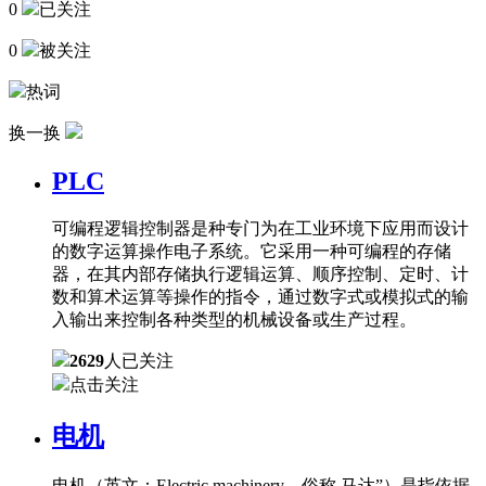
0
已关注
0
被关注
热词
换一换
PLC
可编程逻辑控制器是种专门为在工业环境下应用而设计
的数字运算操作电子系统。它采用一种可编程的存储
器，在其内部存储执行逻辑运算、顺序控制、定时、计
数和算术运算等操作的指令，通过数字式或模拟式的输
入输出来控制各种类型的机械设备或生产过程。
2629
人已关注
点击关注
电机
电机（英文：Electric machinery，俗称 马达”）是指依据