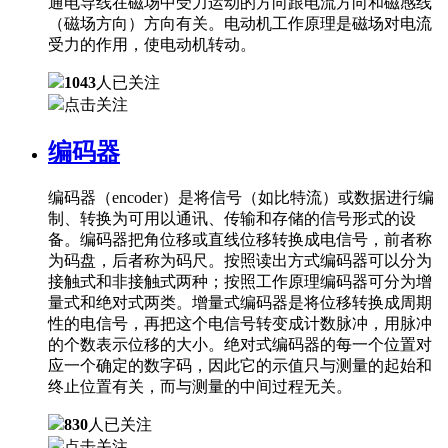
通电导线在磁场中受力运动的方向跟电流方向和磁感线
（磁场方向）方向有关。电动机工作原理是磁场对电流
受力的作用，使电动机转动。
1043
人已关注
点击关注
编码器
编码器（encoder）是将信号（如比特流）或数据进行编
制、转换为可用以通讯、传输和存储的信号形式的设
备。编码器把角位移或直线位移转换成电信号，前者称
为码盘，后者称为码尺。按照读出方式编码器可以分为
接触式和非接触式两种；按照工作原理编码器可分为增
量式和绝对式两类。增量式编码器是将位移转换成周期
性的电信号，再把这个电信号转变成计数脉冲，用脉冲
的个数表示位移的大小。绝对式编码器的每一个位置对
应一个确定的数字码，因此它的示值只与测量的起始和
终止位置有关，而与测量的中间过程无关。
830
人已关注
点击关注