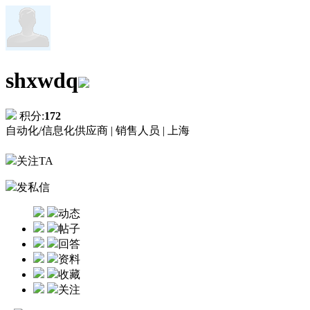
shxwdq
积分:
172
自动化/信息化供应商 |
销售人员 |
上海
关注TA
发私信
动态
帖子
回答
资料
收藏
关注