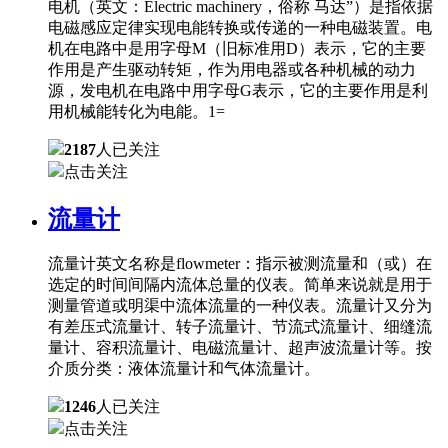
电机（英文：Electric machinery，俗称 马达”）是指依据
电磁感应定律实现电能转换或传递的一种电磁装置。电
机在电路中是用字母M（旧标准用D）表示，它的主要
作用是产生驱动转矩，作为用电器或各种机械的动力
源，发电机在电路中用字母G表示，它的主要作用是利
用机械能转化为电能。1=
2187
人已关注
点击关注
流量计
流量计英文名称是flowmeter：指示被测流量和（或）在
选定的时间间隔内流体总量的仪表。简单来说就是用于
测量管道或明渠中流体流量的一种仪表。流量计又分为
有差压式流量计、转子流量计、节流式流量计、细缝流
量计、容积流量计、电磁流量计、超声波流量计等。按
介质分类：液体流量计和气体流量计。
1246
人已关注
点击关注