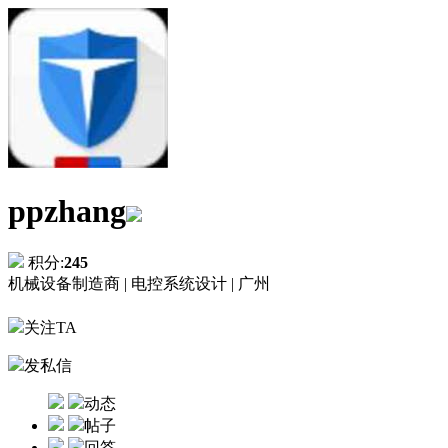
ppzhang
积分:
245
机械设备制造商 |
电控系统设计 |
广州
关注TA
发私信
动态
帖子
回答