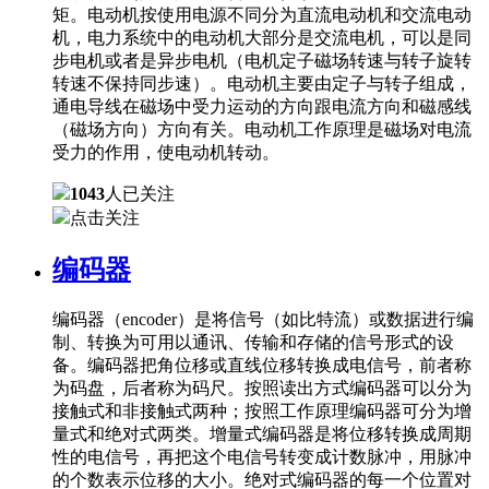
矩。电动机按使用电源不同分为直流电动机和交流电动
机，电力系统中的电动机大部分是交流电机，可以是同
步电机或者是异步电机（电机定子磁场转速与转子旋转
转速不保持同步速）。电动机主要由定子与转子组成，
通电导线在磁场中受力运动的方向跟电流方向和磁感线
（磁场方向）方向有关。电动机工作原理是磁场对电流
受力的作用，使电动机转动。
1043
人已关注
点击关注
编码器
编码器（encoder）是将信号（如比特流）或数据进行编
制、转换为可用以通讯、传输和存储的信号形式的设
备。编码器把角位移或直线位移转换成电信号，前者称
为码盘，后者称为码尺。按照读出方式编码器可以分为
接触式和非接触式两种；按照工作原理编码器可分为增
量式和绝对式两类。增量式编码器是将位移转换成周期
性的电信号，再把这个电信号转变成计数脉冲，用脉冲
的个数表示位移的大小。绝对式编码器的每一个位置对