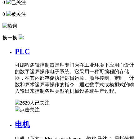
0
已关注
0
被关注
热词
换一换
PLC
可编程逻辑控制器是种专门为在工业环境下应用而设计
的数字运算操作电子系统。它采用一种可编程的存储
器，在其内部存储执行逻辑运算、顺序控制、定时、计
数和算术运算等操作的指令，通过数字式或模拟式的输
入输出来控制各种类型的机械设备或生产过程。
2629
人已关注
点击关注
电机
电机（英文：Electric machinery，俗称 马达”）是指依据