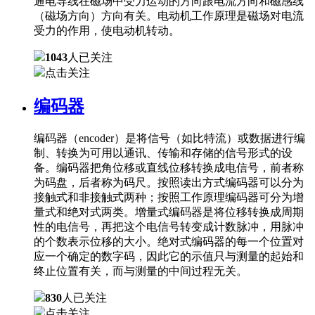
通电导线在磁场中受力运动的方向跟电流方向和磁感线
（磁场方向）方向有关。电动机工作原理是磁场对电流
受力的作用，使电动机转动。
1043
人已关注
点击关注
编码器
编码器（encoder）是将信号（如比特流）或数据进行编
制、转换为可用以通讯、传输和存储的信号形式的设
备。编码器把角位移或直线位移转换成电信号，前者称
为码盘，后者称为码尺。按照读出方式编码器可以分为
接触式和非接触式两种；按照工作原理编码器可分为增
量式和绝对式两类。增量式编码器是将位移转换成周期
性的电信号，再把这个电信号转变成计数脉冲，用脉冲
的个数表示位移的大小。绝对式编码器的每一个位置对
应一个确定的数字码，因此它的示值只与测量的起始和
终止位置有关，而与测量的中间过程无关。
830
人已关注
点击关注