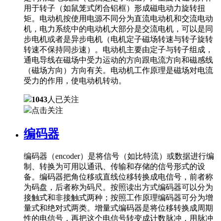
用于转子（如鼠笼式闭合铝框）形成磁电动力旋转扭
矩。电动机按使用电源不同分为直流电动机和交流电动
机，电力系统中的电动机大部分是交流电机，可以是同
步电机或者是异步电机（电机定子磁场转速与转子旋转
转速不保持同步速）。电动机主要由定子与转子组成，
通电导线在磁场中受力运动的方向跟电流方向和磁感线
（磁场方向）方向有关。电动机工作原理是磁场对电流
受力的作用，使电动机转动。
1043
人已关注
点击关注
编码器
编码器（encoder）是将信号（如比特流）或数据进行编
制、转换为可用以通讯、传输和存储的信号形式的设
备。编码器把角位移或直线位移转换成电信号，前者称
为码盘，后者称为码尺。按照读出方式编码器可以分为
接触式和非接触式两种；按照工作原理编码器可分为增
量式和绝对式两类。增量式编码器是将位移转换成周期
性的电信号，再把这个电信号转变成计数脉冲，用脉冲