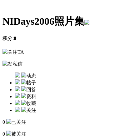
NIDays2006照片集
积分:
0
关注TA
发私信
动态
帖子
回答
资料
收藏
关注
0
已关注
0
被关注