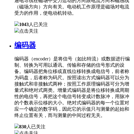
通电导线在磁场中受力运动的方向跟电流方向和磁感线
（磁场方向）方向有关。电动机工作原理是磁场对电流
受力的作用，使电动机转动。
1043
人已关注
点击关注
编码器
编码器（encoder）是将信号（如比特流）或数据进行编
制、转换为可用以通讯、传输和存储的信号形式的设
备。编码器把角位移或直线位移转换成电信号，前者称
为码盘，后者称为码尺。按照读出方式编码器可以分为
接触式和非接触式两种；按照工作原理编码器可分为增
量式和绝对式两类。增量式编码器是将位移转换成周期
性的电信号，再把这个电信号转变成计数脉冲，用脉冲
的个数表示位移的大小。绝对式编码器的每一个位置对
应一个确定的数字码，因此它的示值只与测量的起始和
终止位置有关，而与测量的中间过程无关。
830
人已关注
点击关注