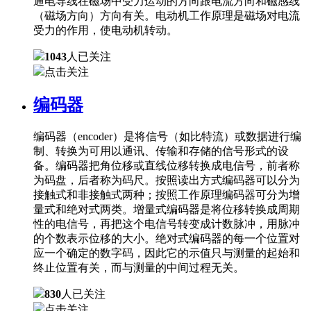
通电导线在磁场中受力运动的方向跟电流方向和磁感线
（磁场方向）方向有关。电动机工作原理是磁场对电流
受力的作用，使电动机转动。
1043
人已关注
点击关注
编码器
编码器（encoder）是将信号（如比特流）或数据进行编
制、转换为可用以通讯、传输和存储的信号形式的设
备。编码器把角位移或直线位移转换成电信号，前者称
为码盘，后者称为码尺。按照读出方式编码器可以分为
接触式和非接触式两种；按照工作原理编码器可分为增
量式和绝对式两类。增量式编码器是将位移转换成周期
性的电信号，再把这个电信号转变成计数脉冲，用脉冲
的个数表示位移的大小。绝对式编码器的每一个位置对
应一个确定的数字码，因此它的示值只与测量的起始和
终止位置有关，而与测量的中间过程无关。
830
人已关注
点击关注