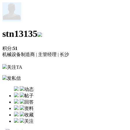
stn13135
积分:
51
机械设备制造商 |
主管经理 |
长沙
关注TA
发私信
动态
帖子
回答
资料
收藏
关注